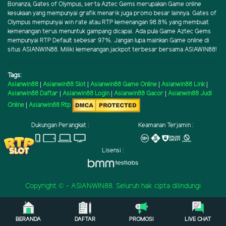
Bonanza, Gates of Olympus, serta Aztec Gems merupakan Game online
kesukaan yang mempunyai grafik menarik juga promo besar lainnya. Gates of
Olympus mempunyai win rate atau RTP kemenangan 98.8% yang membuat
kemenangan terus menuntuk gampang dicapai. Ada pula Game Aztec Gems
mempunyai RTP Default sebesar 97%. Jangan lupa mainkan Game online di
situs ASIANWIN88. Miliki kemenangan jackpot terbesar bersama ASIAWIN88!
Tags:
Asianwin88
|
Asianwin88 Slot
|
Asianwin88 Game Online
|
Asianwin88 Link
|
Asianwin88 Daftar
|
Asianwin88 Login
|
Asianwin88 Gacor
|
Asianwin88 Judi
Online
|
Asianwin88 Rtp
Dukungan Perangkat :
Keamanan Terjamin :
Lisensi :
Copyright © - ASIANWIN88. Seluruh hak cipta dilindungi
BERANDA
DAFTAR
PROMOSI
LIVE CHAT