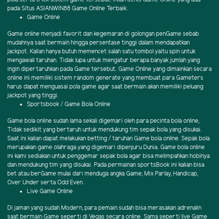
pada Situs ASIANWIN88 Game Online Terbaik.
Game Online
Game online menjadi favorit dan kegemaran di golongan penGame sebab
mudahnya saat bermain hingga persentase tinggi dalam mendapatkan
jackpot. Kalian hanya butuh memencet salah satu tombol yaitu spin untuk
mengawali taruhan. Tidak lupa untuk mengatur berapa banyak jumlah yang
ingin dipertaruhkan pada Game tersebut. Game Online yang dimainkan secara
online ini memiliki sistem random generate yang membuat para Gameters
harus dapat menguasai pola game agar saat bermain akan memiliki peluang
jackpot yang tinggi.
Sportsbook / Game Bola Online
Game bola online sudah lama sekali digemari oleh para pecinta bola online,
Tidak sedikit yang bertaruh untuk mendukung tim sepak bola yang disukai.
Saat ini kalian dapat melakukan betting / taruhan Game bola online. Sepak bola
merupakan game olahraga yang digemari dipenjuru Dunia. Game bola online
ini kami sediakan untuk penggemar sepak bola agar bisa melimpahkan hobinya
dan mendukung tim yang disukai. Pada permainan sportsBook ini kalian bisa
bet atau berGame mulai dari menduga angka Game, Mix Parlay, Handicap,
Over Under serta Odd Even.
Live Game Online
Di jaman yang sudah Modern, para pemain sudah bisa merasakan adrenalin
saat bermain Game seperti di Vegas secara online. Sama seperti live Game