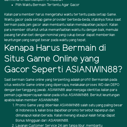
Pilih Waktu Bermain Tertentu Agar Gacor
Kalian para member harus mengetahui waktu tertentu pada setiap Game.
Waktu gacor pada setiap game provider berbeda-beda, stabilnya fokus saat
bermain pada jam gacor akan membantu kalian mendapatkan jackpot. Kalian
para member dituntut untuk memanfaatkan waktu itu dengan baik, memulai
pasang taruhan bet dengan nominal yang cukup besar dapat memberikan
keuntungan yang sangat besar pada waktu yang tepat.
Kenapa Harus Bermain di
Situs Game Online yang
Gacor Seperti ASIANWIN88?
Saat bermain Game online yang terpenting adalah profit! Bermainlah pada
situs website Game online yang dipercaya, melakukan proses WD dan DEPO
dengan bertanggung jawab. ASIAWIN88 akan menjaga identitas kalian para
pemain juga kepercayaan kalian pada situs ASIANWIN88. Berikut keuntungan
apabila kalian member ASIANWIN88:
Promo Game yang diberikan ASIANWIN88 salah satu yang paling besar
di Indonesia & kalian bisa dapatkan promo tersebut kapanpun dan
dimanapun kalian berada. Kalian menang ataupun kalah tetap dapat
Bonus Mingguan dari ASIANWIN88.
Layanan Customer Service 24 jam tanpa libur, membantu