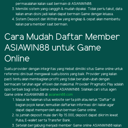
permasalahan kalian saat bermain di ASIANWIN88.
Memiliki sistem yang canggih & mudah dipakai. Tidak perlu takut, data
kalian aman disini jadi kalian dapat bermain Game dengan leluasa.
Sistem Deposit dan Withdraw yang lengkap & cepat akan membantu
kalian para member saat bermain.
Cara Mudah Daftar Member
ASIAWIN88 untuk Game
Online
Suatu provider dengan integritas yang Hebat dimiliki situs Game online untuk
referensi dini buat mengawali suatu bisnis yang baik. Provider yang kalian
pasti tentu akan membagikan profit yang tidak berubah-ubah dengan
bermacam taruhan agar efisien dan maksimal. Provider Pragmatic Play adalah
opsi terbaik bagi situs Game online ASIANWIN88. Silahkan cari situs agen
Game online ASIANWIN88 di
asianwin88.com
Masuk ke halaman situs website serta pilih atau ketuk "Daftar" di
bagian pojok kanan, kemudian daftarkan informasi diri kalian agar
dapat dapat memperoleh akun bermain Game online.
Isi jumlah deposit mulai dari Rp 15.000, deposit dapat dikirim lewat
Pulsa, E-wallet serta Transfer Bank.
Setelah bergabung menjadi member Game online ASIANWIN88 kalian