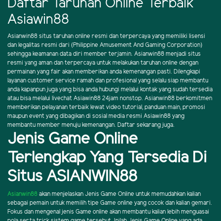
Daftar Taruhan Online Terbaik
Asiawin88
Asianwin88 situs taruhan online resmi dan terpercaya yang memiliki lisensi
dan legalitas resmi dari (Philippine Amusement And Gaming Corporation)
sehingga keamanan data diri member terjamin. Asianwin88 menjadi situs
resmi yang aman dan terpercaya untuk melakukan taruhan online dengan
permainan yang fair akan memberikan anda kemenangan pasti. Dilengkapi
layanan customer service ramah dan profesional yang selalu siap membantu
anda kapanpun juga yang bisa anda hubungi melalui kontak yang sudah tersedia
atau bisa melalui livechat Asiawin88 24jam nonstop. Asianwin88 berkomitmen
memberikan pelayanan terbaik lewat video tutorial, panduan main, promosi
maupun event yang dibagikan di sosial media resmi Asiawin88 yang
membantu member menuju kemenangan. Daftar sekarang juga.
Jenis Game Online
Terlengkap Yang Tersedia Di
Situs ASIANWIN88
Asianwin88
akan menjelaskan Jenis Game Online untuk memudahkan kalian
sebagai pemain untuk memilih tipe Game online yang cocok dan kalian gemari.
Fokus dan mengenal jenis Game online akan membantu kalian lebih menguasai
pola serta trick sistem game tersebut. Inilah Jenis Game Online yang ada