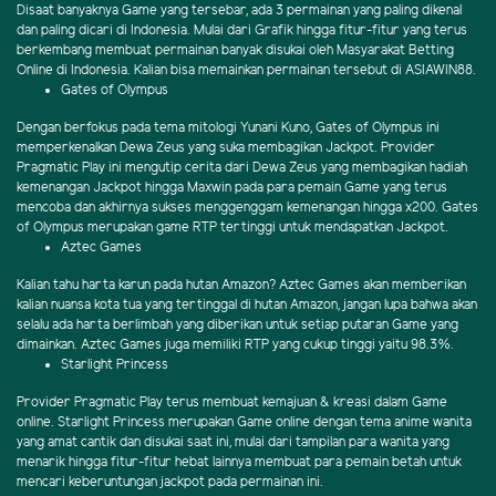
Disaat banyaknya Game yang tersebar, ada 3 permainan yang paling dikenal
dan paling dicari di Indonesia. Mulai dari Grafik hingga fitur-fitur yang terus
berkembang membuat permainan banyak disukai oleh Masyarakat Betting
Online di Indonesia. Kalian bisa memainkan permainan tersebut di ASIAWIN88.
Gates of Olympus
Dengan berfokus pada tema mitologi Yunani Kuno, Gates of Olympus ini
memperkenalkan Dewa Zeus yang suka membagikan Jackpot. Provider
Pragmatic Play ini mengutip cerita dari Dewa Zeus yang membagikan hadiah
kemenangan Jackpot hingga Maxwin pada para pemain Game yang terus
mencoba dan akhirnya sukses menggenggam kemenangan hingga x200. Gates
of Olympus merupakan game RTP tertinggi untuk mendapatkan Jackpot.
Aztec Games
Kalian tahu harta karun pada hutan Amazon? Aztec Games akan memberikan
kalian nuansa kota tua yang tertinggal di hutan Amazon, jangan lupa bahwa akan
selalu ada harta berlimbah yang diberikan untuk setiap putaran Game yang
dimainkan. Aztec Games juga memiliki RTP yang cukup tinggi yaitu 98.3%.
Starlight Princess
Provider Pragmatic Play terus membuat kemajuan & kreasi dalam Game
online. Starlight Princess merupakan Game online dengan tema anime wanita
yang amat cantik dan disukai saat ini, mulai dari tampilan para wanita yang
menarik hingga fitur-fitur hebat lainnya membuat para pemain betah untuk
mencari keberuntungan jackpot pada permainan ini.