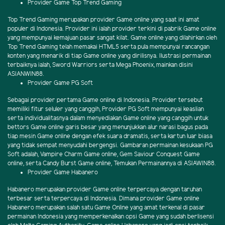
Provider Game Top Trend Gaming
Top Trend Gaming merupakan provider Game online yang saat ini amat
populer di Indonesia. Provider ini ialah provider terkini di pabrik Game online
yang mempunyai kemajuan pasar sangat kilat. Game online yang dilahirkan oleh
Top Trend Gaming telah memakai HTML5 serta pula mempunyai rancangan
konten yang menarik di tiap Game online yang dirilisnya. Ilustrasi permainan
terbaiknya ialah, Sword Warriors serta Mega Phoenix, mainkan disini
ASIANWIN88.
Provider Game PG Soft
Sebagai provider pertama Game online di Indonesia. Provider tersebut
memiliki fitur seluler yang canggih, Provider PG Soft mempunyai keaslian
serta individualitasnya dalam menyediakan Game online yang canggih untuk
bettors Game online garis besar yang menunjukkan alur narasi bagus pada
tiap mesin Game online dengan efek suara dramatis, serta kartun luar biasa
yang tidak sempat menyudahi bergengsi. Gambaran permainan kesukaan PG
Soft adalah, Vampire Charm Game online, Gem Saviour Conquest Game
online, serta Candy Burst Game online, Temukan Permainannya di ASIAWIN88.
Provider Game Habanero
Habanero merupakan provider Game online terpercaya dengan taruhan
terbesar serta terpercaya di Indonesia. Dimana provider Game online
Habanero merupakan salah satu Game Online yang amat terkenal di pasar
permainan Indonesia yang memperkenalkan opsi Game yang sudah berlisensi