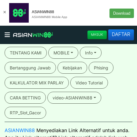
×
ASIANWIN88
Download
ASIANWIN88 Mobile App
DAFTAR
MASUK
TENTANG KAMI
MOBILE
Info
Bertanggung Jawab
Kebijakan
Phising
KALKULATOR MIX PARLAY
Video Tutorial
CARA BETTING
video-ASIANWIN88
RTP_Slot_Gacor
ASIANWIN88
Menyediakan Link Alternatif untuk anda.