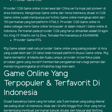
Provider Game CQ9
Provider CQ9 Game online ini berawal dari China serta mulai jadi pioneer di
area Indonesia. Mengonsep Game online dari tema Indonesia, disaat ini CQ9
Game online sudah mempunyai portofolio Game online melingkupi lebih dari
150 permainan yang berplatform HTML5. Provider CQ9 Game online ini
diakui sebagai merk Game online terpopuler di dalam industri Game online di
Indonesia. Permainan pada provider CQ9 yang harus dimainkan adalah Dragon
Koi, King Of Atlantis serta Zeus, Temukan Permainannya di ASIANWIN8.
Provider Game RTG
Rtg Game adalah salah satu provider Game online yang paling populer di Asia
yang sudah lebih dari 20 tahun telah menjadi platform khusus Game online. Rtg
Game berkantor di Manila dan Kuala Lumpur, provider ini berfokus pada
produksi game yang inovatif memberikan pengalaman baru bagi pemain dan
mendorong peningkatan profitabilitas bagi klien kami.
Game Online Yang
Terpopuler & Terfavorit Di
Indonesia
Disaat banyaknya Game yang tersebar, ada 3 permainan yang paling dikenal
dan paling dicari di Indonesia. Mulai dari Grafik hingga fitur-fitur yang terus
berkembang membuat permainan banyak disukai oleh Masyarakat Betting