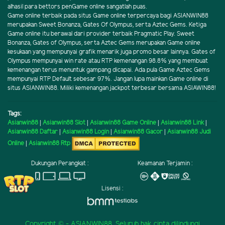
alhasil para bettors penGame online sangatlah puas.
Game online terbaik pada situs Game online terpercaya bagi ASIANWIN88
merupakan Sweet Bonanza, Gates Of Olympus, serta Aztec Gems. Ketiga
Game online itu berawal dari provider terbaik Pragmatic Play. Sweet
Bonanza, Gates of Olympus, serta Aztec Gems merupakan Game online
kesukaan yang mempunyai grafik menarik juga promo besar lainnya. Gates of
Olympus mempunyai win rate atau RTP kemenangan 98.8% yang membuat
kemenangan terus menuntuk gampang dicapai. Ada pula Game Aztec Gems
mempunyai RTP Default sebesar 97%. Jangan lupa mainkan Game online di
situs ASIANWIN88. Miliki kemenangan jackpot terbesar bersama ASIAWIN88!
Tags:
Asianwin88
|
Asianwin88 Slot
|
Asianwin88 Game Online
|
Asianwin88 Link
|
Asianwin88 Daftar
|
Asianwin88 Login
|
Asianwin88 Gacor
|
Asianwin88 Judi
Online
|
Asianwin88 Rtp
Dukungan Perangkat :
Keamanan Terjamin :
Lisensi :
Copyright © - ASIANWIN88. Seluruh hak cipta dilindungi