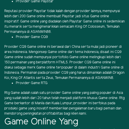
Provider Game Playstar
Reputasi provider Playstar tidak kalah dengan provider lainnya, mempunyai
lebih dari 200 Game online membuat Playstar jadi situs Game online
inspiratif. Game online yang diadakan oleh Playstar Game online ini sedemikian
itu menarik serta mengmenarikkan semacam King Of Colosseum, Temukan
Permainannya di ASIANWIN88.
Provider Game CQ9
Provider CQ9 Game online ini berawal dari China serta mulai jadi pioneer di
area Indonesia. Mengonsep Game online dari tema Indonesia, disaat ini CQ9
Game online sudah mempunyai portofolio Game online melingkupi lebih dari
150 permainan yang berplatform HTML5. Provider CQ9 Game online ini
diakui sebagai merk Game online terpopuler di dalam industri Game online di
Indonesia. Permainan pada provider CQ9 yang harus dimainkan adalah Dragon
Koi, King Of Atlantis serta Zeus, Temukan Permainannya di ASIANWIN8.
Provider Game RTG
Rtg Game adalah salah satu provider Game online yang paling populer di Asia
yang sudah lebih dari 20 tahun telah menjadi platform khusus Game online. Rtg
Game berkantor di Manila dan Kuala Lumpur, provider ini berfokus pada
produksi game yang inovatif memberikan pengalaman baru bagi pemain dan
mendorong peningkatan profitabilitas bagi klien kami.
Game Online Yang