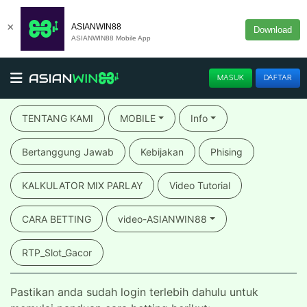
×
ASIANWIN88
Download
ASIANWIN88 Mobile App
MASUK
DAFTAR
TENTANG KAMI
MOBILE
Info
Bertanggung Jawab
Kebijakan
Phising
KALKULATOR MIX PARLAY
Video Tutorial
CARA BETTING
video-ASIANWIN88
RTP_Slot_Gacor
Pastikan anda sudah login terlebih dahulu untuk