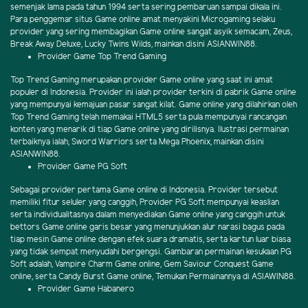
semenjak lama pada tahun 1994 serta sering pembaruan sampai dikala ini.
Para penggemar situs Game online amat menyakini Microgaming selaku
provider yang sering membagikan Game online sangat asyik semacam, Zeus,
Break Away Deluxe, Lucky Twins Wilds, mainkan disini ASIANWIN88.
Provider Game Top Trend Gaming
Top Trend Gaming merupakan provider Game online yang saat ini amat
populer di Indonesia. Provider ini ialah provider terkini di pabrik Game online
yang mempunyai kemajuan pasar sangat kilat. Game online yang dilahirkan oleh
Top Trend Gaming telah memakai HTML5 serta pula mempunyai rancangan
konten yang menarik di tiap Game online yang dirilisnya. Ilustrasi permainan
terbaiknya ialah, Sword Warriors serta Mega Phoenix, mainkan disini
ASIANWIN88.
Provider Game PG Soft
Sebagai provider pertama Game online di Indonesia. Provider tersebut
memiliki fitur seluler yang canggih, Provider PG Soft mempunyai keaslian
serta individualitasnya dalam menyediakan Game online yang canggih untuk
bettors Game online garis besar yang menunjukkan alur narasi bagus pada
tiap mesin Game online dengan efek suara dramatis, serta kartun luar biasa
yang tidak sempat menyudahi bergengsi. Gambaran permainan kesukaan PG
Soft adalah, Vampire Charm Game online, Gem Saviour Conquest Game
online, serta Candy Burst Game online, Temukan Permainannya di ASIAWIN88.
Provider Game Habanero