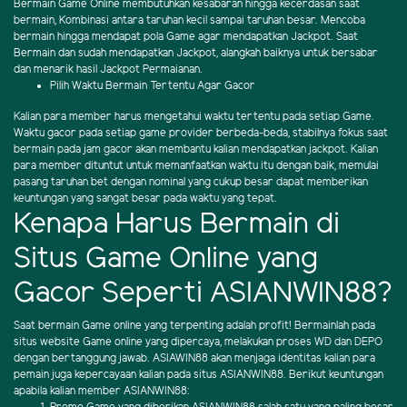
Bermain Game Online membutuhkan kesabaran hingga kecerdasan saat
bermain, Kombinasi antara taruhan kecil sampai taruhan besar. Mencoba
bermain hingga mendapat pola Game agar mendapatkan Jackpot. Saat
Bermain dan sudah mendapatkan Jackpot, alangkah baiknya untuk bersabar
dan menarik hasil Jackpot Permaianan.
Pilih Waktu Bermain Tertentu Agar Gacor
Kalian para member harus mengetahui waktu tertentu pada setiap Game.
Waktu gacor pada setiap game provider berbeda-beda, stabilnya fokus saat
bermain pada jam gacor akan membantu kalian mendapatkan jackpot. Kalian
para member dituntut untuk memanfaatkan waktu itu dengan baik, memulai
pasang taruhan bet dengan nominal yang cukup besar dapat memberikan
keuntungan yang sangat besar pada waktu yang tepat.
Kenapa Harus Bermain di
Situs Game Online yang
Gacor Seperti ASIANWIN88?
Saat bermain Game online yang terpenting adalah profit! Bermainlah pada
situs website Game online yang dipercaya, melakukan proses WD dan DEPO
dengan bertanggung jawab. ASIAWIN88 akan menjaga identitas kalian para
pemain juga kepercayaan kalian pada situs ASIANWIN88. Berikut keuntungan
apabila kalian member ASIANWIN88: