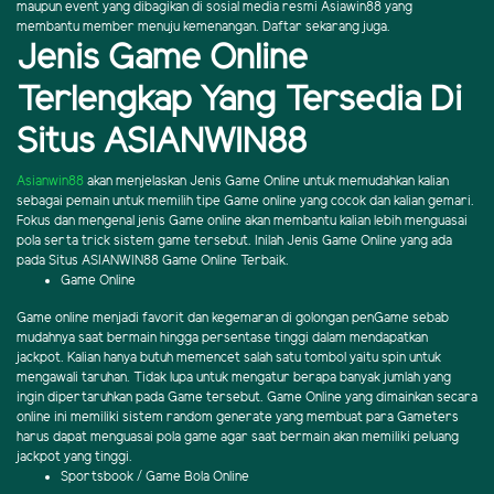
maupun event yang dibagikan di sosial media resmi Asiawin88 yang
membantu member menuju kemenangan. Daftar sekarang juga.
Jenis Game Online
Terlengkap Yang Tersedia Di
Situs ASIANWIN88
Asianwin88
akan menjelaskan Jenis Game Online untuk memudahkan kalian
sebagai pemain untuk memilih tipe Game online yang cocok dan kalian gemari.
Fokus dan mengenal jenis Game online akan membantu kalian lebih menguasai
pola serta trick sistem game tersebut. Inilah Jenis Game Online yang ada
pada Situs ASIANWIN88 Game Online Terbaik.
Game Online
Game online menjadi favorit dan kegemaran di golongan penGame sebab
mudahnya saat bermain hingga persentase tinggi dalam mendapatkan
jackpot. Kalian hanya butuh memencet salah satu tombol yaitu spin untuk
mengawali taruhan. Tidak lupa untuk mengatur berapa banyak jumlah yang
ingin dipertaruhkan pada Game tersebut. Game Online yang dimainkan secara
online ini memiliki sistem random generate yang membuat para Gameters
harus dapat menguasai pola game agar saat bermain akan memiliki peluang
jackpot yang tinggi.
Sportsbook / Game Bola Online