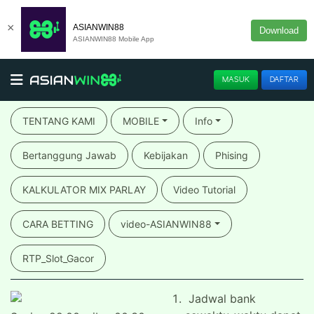
×
ASIANWIN88
Download
ASIANWIN88 Mobile App
MASUK
DAFTAR
TENTANG KAMI
MOBILE
Info
Bertanggung Jawab
Kebijakan
Phising
KALKULATOR MIX PARLAY
Video Tutorial
CARA BETTING
video-ASIANWIN88
RTP_Slot_Gacor
Jadwal bank