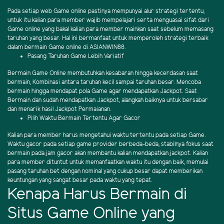
Pada setiap web Game online pastinya mempunyai alur strategi tertentu,
untuk itu kalian para member wajib mempelajari serta menguasai sifat dari
Game online yang bakal kalian para member mainkan saat sebelum memasang
taruhan yang besar. Hal ini bermanfaat untuk memperoleh strategi terbaik
dalam bermain Game online di ASIANWIN88.
Pasang Taruhan Game Lebih Variatif
Bermain Game Online membutuhkan kesabaran hingga kecerdasan saat
bermain, Kombinasi antara taruhan kecil sampai taruhan besar. Mencoba
bermain hingga mendapat pola Game agar mendapatkan Jackpot. Saat
Bermain dan sudah mendapatkan Jackpot, alangkah baiknya untuk bersabar
dan menarik hasil Jackpot Permaianan.
Pilih Waktu Bermain Tertentu Agar Gacor
Kalian para member harus mengetahui waktu tertentu pada setiap Game.
Waktu gacor pada setiap game provider berbeda-beda, stabilnya fokus saat
bermain pada jam gacor akan membantu kalian mendapatkan jackpot. Kalian
para member dituntut untuk memanfaatkan waktu itu dengan baik, memulai
pasang taruhan bet dengan nominal yang cukup besar dapat memberikan
keuntungan yang sangat besar pada waktu yang tepat.
Kenapa Harus Bermain di
Situs Game Online yang