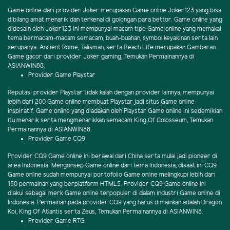
Game online dari provider Joker merupakan Game online Joker123 yang bisa
dibilang amat menarik dan terkenal di golongan para bettor. Game online yang
didesain oleh Joker123 ini mempunyai macam tipe Game online yang memakai
tema bermacam-macam semacam, buah-buahan, symbol keyakinan serta lain
serupanya. Ancient Rome, Talisman, serta Beach Life merupakan Gambaran
Game gacor dari provider Joker gaming, Temukan Permainannya di
ASIANWIN88.
Provider Game Playstar
Reputasi provider Playstar tidak kalah dengan provider lainnya, mempunyai
lebih dari 200 Game online membuat Playstar jadi situs Game online
inspiratif. Game online yang diadakan oleh Playstar Game online ini sedemikian
itu menarik serta mengmenarikkan semacam King Of Colosseum, Temukan
Permainannya di ASIANWIN88.
Provider Game CQ9
Provider CQ9 Game online ini berawal dari China serta mulai jadi pioneer di
area Indonesia. Mengonsep Game online dari tema Indonesia, disaat ini CQ9
Game online sudah mempunyai portofolio Game online melingkupi lebih dari
150 permainan yang berplatform HTML5. Provider CQ9 Game online ini
diakui sebagai merk Game online terpopuler di dalam industri Game online di
Indonesia. Permainan pada provider CQ9 yang harus dimainkan adalah Dragon
Koi, King Of Atlantis serta Zeus, Temukan Permainannya di ASIANWIN8.
Provider Game RTG