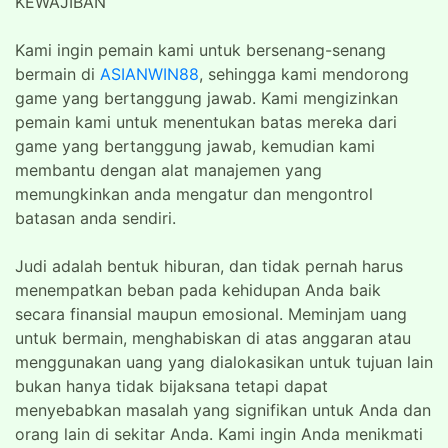
KEWAJIBAN
Kami ingin pemain kami untuk bersenang-senang
bermain di
ASIANWIN88
, sehingga kami mendorong
game yang bertanggung jawab. Kami mengizinkan
pemain kami untuk menentukan batas mereka dari
game yang bertanggung jawab, kemudian kami
membantu dengan alat manajemen yang
memungkinkan anda mengatur dan mengontrol
batasan anda sendiri.
Judi adalah bentuk hiburan, dan tidak pernah harus
menempatkan beban pada kehidupan Anda baik
secara finansial maupun emosional. Meminjam uang
untuk bermain, menghabiskan di atas anggaran atau
menggunakan uang yang dialokasikan untuk tujuan lain
bukan hanya tidak bijaksana tetapi dapat
menyebabkan masalah yang signifikan untuk Anda dan
orang lain di sekitar Anda. Kami ingin Anda menikmati