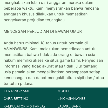
menghabiskan lebih dari anggaran mereka dalam
beberapa waktu. Kami menyarankan bahwa rencana
anggaran khusus dilakukan untuk memastikan
pengeluaran perjudian terjangkau.
MENCEGAH PERJUDIAN DI BAWAH UMUR
Anda harus minimal 18 tahun untuk bermain di
ASIANWIN88. Kami melakukan pemeriksaan untuk
memastikan bahwa tidak ada orang di bawah usia
hukum memiliki akses ke situs game kami. Penyediaan
informasi yang tidak akurat atau tidak jujur tentang
usia pemain akan mengakibatkan perampasan setiap
kemenangan dan dapat mengakibatkan sipil dan / atau
tuntutan pidana.
TENTANG KAMI
MOBILE
CARA BETTING
LINK ASIANWIN88
KALKULATOR MIX PARLAY
JADWAL BANK