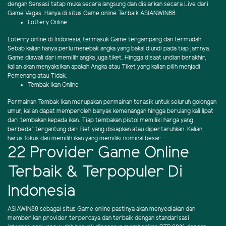
dengan Sensasi tatap muka secara langsung dan disiarkan secara Live dari
Game Vegas. Hanya di situs Game online Terbaik ASIANWIN88.
Lottery Online
Loterry online di Indonesia, termasuk Game tergampang dan termudah.
Sebab kalian hanya perlu menebak angka yang bakal diundi pada tiap jamnya.
Game diawali dari memilih angka juga tiket. Hingga disaat undian berakhir,
kalian akan menyaksikan apakah Angka atau Tiket yang kalian pilih menjadi
Pemenang atau Tidak.
Tembak Ikan Online
Permainan Tembak Ikan merupakan permainan terasik untuk seluruh golongan
umur, kalian dapat memperoleh banyak kemenangan hingga berulang kali lipat
dari tembakan kepada ikan. Tiap tembakan pistol memiliki harga yang
berbeda" tergantung dari Bet yang disiapkan atau dipertaruhkan. Kalian
harus fokus dan memilih ikan yang memiliki nominal besar.
22 Provider Game Online
Terbaik & Terpopuler Di
Indonesia
ASIAWIN88 sebagai situs Game online pastinya akan menyediakan dan
memberikan provider terpercaya dan terbaik dengan standarisasi