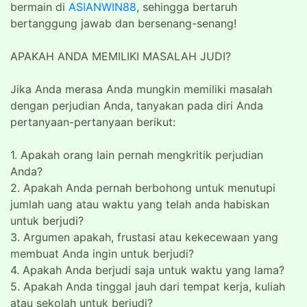
bermain di
ASIANWIN88
, sehingga bertaruh
bertanggung jawab dan bersenang-senang!
APAKAH ANDA MEMILIKI MASALAH JUDI?
Jika Anda merasa Anda mungkin memiliki masalah
dengan perjudian Anda, tanyakan pada diri Anda
pertanyaan-pertanyaan berikut:
1. Apakah orang lain pernah mengkritik perjudian
Anda?
2. Apakah Anda pernah berbohong untuk menutupi
jumlah uang atau waktu yang telah anda habiskan
untuk berjudi?
3. Argumen apakah, frustasi atau kekecewaan yang
membuat Anda ingin untuk berjudi?
4. Apakah Anda berjudi saja untuk waktu yang lama?
5. Apakah Anda tinggal jauh dari tempat kerja, kuliah
atau sekolah untuk berjudi?