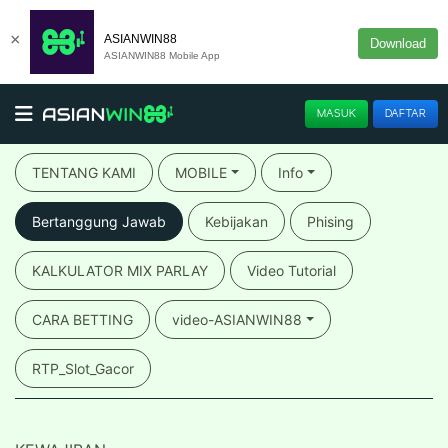
×
ASIANWIN88
Download
ASIANWIN88 Mobile App
MASUK
DAFTAR
TENTANG KAMI
MOBILE
Info
Bertanggung Jawab
Kebijakan
Phising
KALKULATOR MIX PARLAY
Video Tutorial
CARA BETTING
video-ASIANWIN88
RTP_Slot_Gacor