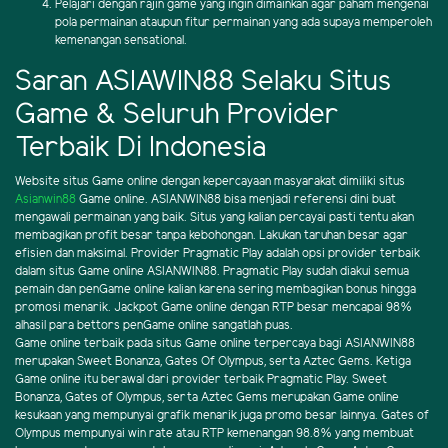
Pelajari dengan rajin game yang ingin dimainkan agar paham mengenai
pola permainan ataupun fitur permainan yang ada supaya memperoleh
kemenangan sensational.
Saran ASIAWIN88 Selaku Situs
Game & Seluruh Provider
Terbaik Di Indonesia
Website situs Game online dengan kepercayaan masyarakat dimiliki situs
Asianwin88
Game online. ASIANWIN88 bisa menjadi referensi dini buat
mengawali permainan yang baik. Situs yang kalian percayai pasti tentu akan
membagikan profit besar tanpa kebohongan. Lakukan taruhan besar agar
efisien dan maksimal. Provider Pragmatic Play adalah opsi provider terbaik
dalam situs Game online ASIANWIN88. Pragmatic Play sudah diakui semua
pemain dan penGame online kalian karena sering membagikan bonus hingga
promosi menarik. Jackpot Game online dengan RTP besar mencapai 98%
alhasil para bettors penGame online sangatlah puas.
Game online terbaik pada situs Game online terpercaya bagi ASIANWIN88
merupakan Sweet Bonanza, Gates Of Olympus, serta Aztec Gems. Ketiga
Game online itu berawal dari provider terbaik Pragmatic Play. Sweet
Bonanza, Gates of Olympus, serta Aztec Gems merupakan Game online
kesukaan yang mempunyai grafik menarik juga promo besar lainnya. Gates of
Olympus mempunyai win rate atau RTP kemenangan 98.8% yang membuat