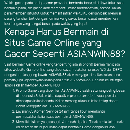
Waktu gacor pada setiap game provider berbeda-beda, stabilnya fokus saat
bermain pada jam gacor akan membantu kalian mendapatkan jackpot. Kalian
para member dituntut untuk memanfaatkan waktu itu dengan baik, memulai
pasang taruhan bet dengan nominal yang cukup besar dapat memberikan
keuntungan yang sangat besar pada waktu yang tepat.
Kenapa Harus Bermain di
Situs Game Online yang
Gacor Seperti ASIANWIN88?
Saat bermain Game online yang terpenting adalah profit! Bermainlah pada
situs website Game online yang dipercaya, melakukan proses WD dan DEPO
dengan bertanggung jawab. ASIAWIN88 akan menjaga identitas kalian para
pemain juga kepercayaan kalian pada situs ASIANWIN88. Berikut keuntungan
apabila kalian member ASIANWIN88:
Promo Game yang diberikan ASIANWIN88 salah satu yang paling besar
di Indonesia & kalian bisa dapatkan promo tersebut kapanpun dan
dimanapun kalian berada. Kalian menang ataupun kalah tetap dapat
Bonus Mingguan dari ASIANWIN88.
Layanan Customer Service 24 jam tanpa libur, membantu
permasalahan kalian saat bermain di ASIANWIN88.
Memiliki sistem yang canggih & mudah dipakai. Tidak perlu takut, data
kalian aman disini jadi kalian dapat bermain Game dengan leluasa.