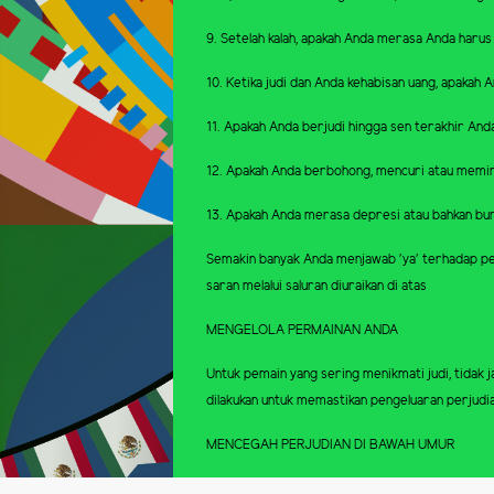
9. Setelah kalah, apakah Anda merasa Anda har
10. Ketika judi dan Anda kehabisan uang, apakah 
11. Apakah Anda berjudi hingga sen terakhir Anda
12. Apakah Anda berbohong, mencuri atau memin
13. Apakah Anda merasa depresi atau bahkan bun
Semakin banyak Anda menjawab 'ya' terhadap per
saran melalui saluran diuraikan di atas
MENGELOLA PERMAINAN ANDA
Untuk pemain yang sering menikmati judi, tida
dilakukan untuk memastikan pengeluaran perjudia
MENCEGAH PERJUDIAN DI BAWAH UMUR
Anda harus minimal 18 tahun untuk bermain di
AS