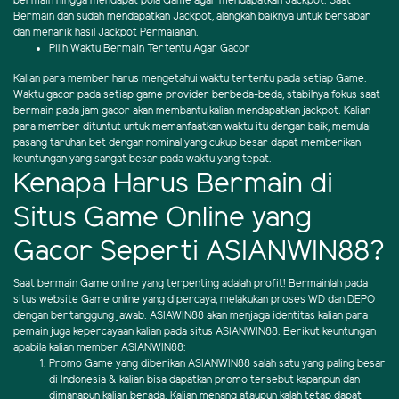
bermain hingga mendapat pola Game agar mendapatkan Jackpot. Saat
Bermain dan sudah mendapatkan Jackpot, alangkah baiknya untuk bersabar
dan menarik hasil Jackpot Permaianan.
Pilih Waktu Bermain Tertentu Agar Gacor
Kalian para member harus mengetahui waktu tertentu pada setiap Game.
Waktu gacor pada setiap game provider berbeda-beda, stabilnya fokus saat
bermain pada jam gacor akan membantu kalian mendapatkan jackpot. Kalian
para member dituntut untuk memanfaatkan waktu itu dengan baik, memulai
pasang taruhan bet dengan nominal yang cukup besar dapat memberikan
keuntungan yang sangat besar pada waktu yang tepat.
Kenapa Harus Bermain di
Situs Game Online yang
Gacor Seperti ASIANWIN88?
Saat bermain Game online yang terpenting adalah profit! Bermainlah pada
situs website Game online yang dipercaya, melakukan proses WD dan DEPO
dengan bertanggung jawab. ASIAWIN88 akan menjaga identitas kalian para
pemain juga kepercayaan kalian pada situs ASIANWIN88. Berikut keuntungan
apabila kalian member ASIANWIN88:
Promo Game yang diberikan ASIANWIN88 salah satu yang paling besar
di Indonesia & kalian bisa dapatkan promo tersebut kapanpun dan
dimanapun kalian berada. Kalian menang ataupun kalah tetap dapat