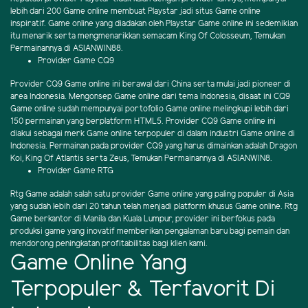
lebih dari 200 Game online membuat Playstar jadi situs Game online
inspiratif. Game online yang diadakan oleh Playstar Game online ini sedemikian
itu menarik serta mengmenarikkan semacam King Of Colosseum, Temukan
Permainannya di ASIANWIN88.
Provider Game CQ9
Provider CQ9 Game online ini berawal dari China serta mulai jadi pioneer di
area Indonesia. Mengonsep Game online dari tema Indonesia, disaat ini CQ9
Game online sudah mempunyai portofolio Game online melingkupi lebih dari
150 permainan yang berplatform HTML5. Provider CQ9 Game online ini
diakui sebagai merk Game online terpopuler di dalam industri Game online di
Indonesia. Permainan pada provider CQ9 yang harus dimainkan adalah Dragon
Koi, King Of Atlantis serta Zeus, Temukan Permainannya di ASIANWIN8.
Provider Game RTG
Rtg Game adalah salah satu provider Game online yang paling populer di Asia
yang sudah lebih dari 20 tahun telah menjadi platform khusus Game online. Rtg
Game berkantor di Manila dan Kuala Lumpur, provider ini berfokus pada
produksi game yang inovatif memberikan pengalaman baru bagi pemain dan
mendorong peningkatan profitabilitas bagi klien kami.
Game Online Yang
Terpopuler & Terfavorit Di