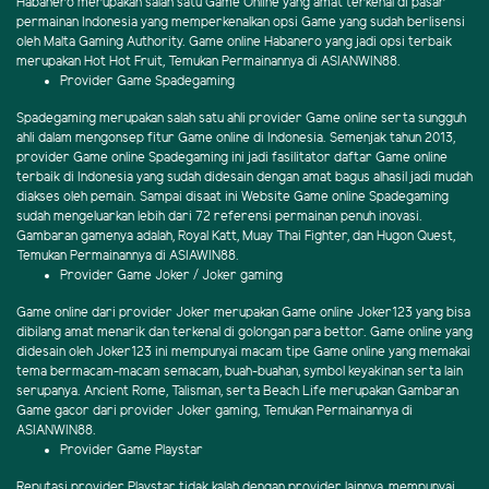
Habanero merupakan salah satu Game Online yang amat terkenal di pasar
permainan Indonesia yang memperkenalkan opsi Game yang sudah berlisensi
oleh Malta Gaming Authority. Game online Habanero yang jadi opsi terbaik
merupakan Hot Hot Fruit, Temukan Permainannya di ASIANWIN88.
Provider Game Spadegaming
Spadegaming merupakan salah satu ahli provider Game online serta sungguh
ahli dalam mengonsep fitur Game online di Indonesia. Semenjak tahun 2013,
provider Game online Spadegaming ini jadi fasilitator daftar Game online
terbaik di Indonesia yang sudah didesain dengan amat bagus alhasil jadi mudah
diakses oleh pemain. Sampai disaat ini Website Game online Spadegaming
sudah mengeluarkan lebih dari 72 referensi permainan penuh inovasi.
Gambaran gamenya adalah, Royal Katt, Muay Thai Fighter, dan Hugon Quest,
Temukan Permainannya di ASIAWIN88.
Provider Game Joker / Joker gaming
Game online dari provider Joker merupakan Game online Joker123 yang bisa
dibilang amat menarik dan terkenal di golongan para bettor. Game online yang
didesain oleh Joker123 ini mempunyai macam tipe Game online yang memakai
tema bermacam-macam semacam, buah-buahan, symbol keyakinan serta lain
serupanya. Ancient Rome, Talisman, serta Beach Life merupakan Gambaran
Game gacor dari provider Joker gaming, Temukan Permainannya di
ASIANWIN88.
Provider Game Playstar
Reputasi provider Playstar tidak kalah dengan provider lainnya, mempunyai