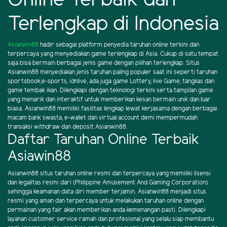
Online Terbaik dan
Terlengkap di Indonesia
Asianwin88
hadir sebagai platform penyedia taruhan online terkini dan
terpercaya yang menyediakan game terlengkap di Asia. Cukup di satu tempat
saja bisa bermain berbagai jenis game dengan pilihan terlengkap. Situs
Asianwin88 menyediakan jenis taruhan paling populer saat ini seperti taruhan
sportsbook,e-sports, idnlive, ada juga game Lottery, live Game, tangkas dan
game tembak ikan. Dilengkapi dengan teknologi terkini serta tampilan game
yang menarik dan interaktif untuk memberikan kesan bermain unik dan luar
biasa. Asianwin88 memiliki fasilitas lengkap lewat kerjasama dengan berbagai
macam bank swasta, e-wallet dan virtual account demi mempermudah
transaksi withdraw dan deposit Asianwin88.
Daftar Taruhan Online Terbaik
Asiawin88
Asianwin88 situs taruhan online resmi dan terpercaya yang memiliki lisensi
dan legalitas resmi dari (Philippine Amusement And Gaming Corporation)
sehingga keamanan data diri member terjamin. Asianwin88 menjadi situs
resmi yang aman dan terpercaya untuk melakukan taruhan online dengan
permainan yang fair akan memberikan anda kemenangan pasti. Dilengkapi
layanan customer service ramah dan profesional yang selalu siap membantu