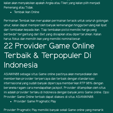
kalian akan menyaksikan apakah Angka atau Tiket yang kalian pilih menjadi
Pemenang atau Tidak.
Tembak Ikan Online
Permainan Tembak Ikan merupakan permainan terasik untuk seluruh golongan
umur, kalian dapat memperoleh banyak kemenangan hingga berulang kali lipat
dari tembakan kepada ikan. Tiap tembakan pistol memiliki harga yang
berbeda" tergantung dari Bet yang disiapkan atau dipertaruhkan. Kalian
harus fokus dan memilih ikan yang memiliki nominal besar.
22 Provider Game Online
Terbaik & Terpopuler Di
Indonesia
ASIAWIN88 sebagai situs Game online pastinya akan menyediakan dan
memberikan provider terpercaya dan terbaik dengan standarisasi
internasional yang sudah banyak dipercaya memberikan RTP 98% dengan
beraneka ragam cara mendapatkan jackpot. Provider ditampilkan oleh situs
ini adalah provider terlaku di Indonesia dengan banyak jenis Game online. Opsi
Provider Game Online terbaik dapat diakses di situs ASIANWIN88.
Provider Game Pragmatic Play
Provider Pragmatic Play memiliki banyak sekali Game online yang menarik