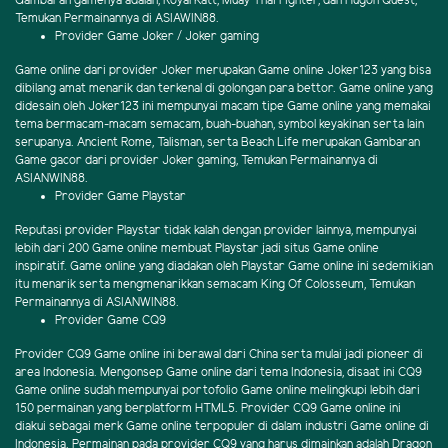
Gambaran gamenya adalah, Royal Katt, Muay Thai Fighter, dan Hugon Quest,
Temukan Permainannya di ASIAWIN88.
Provider Game Joker / Joker gaming
Game online dari provider Joker merupakan Game online Joker123 yang bisa
dibilang amat menarik dan terkenal di golongan para bettor. Game online yang
didesain oleh Joker123 ini mempunyai macam tipe Game online yang memakai
tema bermacam-macam semacam, buah-buahan, symbol keyakinan serta lain
serupanya. Ancient Rome, Talisman, serta Beach Life merupakan Gambaran
Game gacor dari provider Joker gaming, Temukan Permainannya di
ASIANWIN88.
Provider Game Playstar
Reputasi provider Playstar tidak kalah dengan provider lainnya, mempunyai
lebih dari 200 Game online membuat Playstar jadi situs Game online
inspiratif. Game online yang diadakan oleh Playstar Game online ini sedemikian
itu menarik serta mengmenarikkan semacam King Of Colosseum, Temukan
Permainannya di ASIANWIN88.
Provider Game CQ9
Provider CQ9 Game online ini berawal dari China serta mulai jadi pioneer di
area Indonesia. Mengonsep Game online dari tema Indonesia, disaat ini CQ9
Game online sudah mempunyai portofolio Game online melingkupi lebih dari
150 permainan yang berplatform HTML5. Provider CQ9 Game online ini
diakui sebagai merk Game online terpopuler di dalam industri Game online di
Indonesia. Permainan pada provider CQ9 yang harus dimainkan adalah Dragon