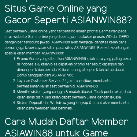
Situs Game Online yang
Gacor Seperti ASIANWIN88?
Saat bermain Game online yang terpenting adalah profit! Bermainlah pada
situs website Game online yang dipercaya, melakukan proses WD dan DEPO
dengan bertanggung jawab. ASIAWIN88 akan menjaga identitas kalian para
pemain juga kepercayaan kalian pada situs ASIANWIN88. Berikut keuntungan
apabila kalian member ASIANWIN88:
Promo Game yang diberikan ASIANWIN88 salah satu yang paling besar
di Indonesia & kalian bisa dapatkan promo tersebut kapanpun dan
dimanapun kalian berada. Kalian menang ataupun kalah tetap dapat
Bonus Mingguan dari ASIANWIN88.
Layanan Customer Service 24 jam tanpa libur, membantu
permasalahan kalian saat bermain di ASIANWIN88.
Memiliki sistem yang canggih & mudah dipakai. Tidak perlu takut, data
kalian aman disini jadi kalian dapat bermain Game dengan leluasa.
Sistem Deposit dan Withdraw yang lengkap & cepat akan membantu
kalian para member saat bermain.
Cara Mudah Daftar Member
ASIAWIN88 untuk Game