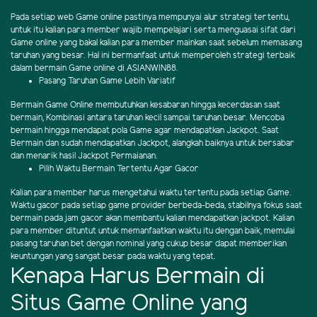
Pada setiap web Game online pastinya mempunyai alur strategi tertentu,
untuk itu kalian para member wajib mempelajari serta menguasai sifat dari
Game online yang bakal kalian para member mainkan saat sebelum memasang
taruhan yang besar. Hal ini bermanfaat untuk memperoleh strategi terbaik
dalam bermain Game online di ASIANWIN88.
Pasang Taruhan Game Lebih Variatif
Bermain Game Online membutuhkan kesabaran hingga kecerdasan saat
bermain, Kombinasi antara taruhan kecil sampai taruhan besar. Mencoba
bermain hingga mendapat pola Game agar mendapatkan Jackpot. Saat
Bermain dan sudah mendapatkan Jackpot, alangkah baiknya untuk bersabar
dan menarik hasil Jackpot Permaianan.
Pilih Waktu Bermain Tertentu Agar Gacor
Kalian para member harus mengetahui waktu tertentu pada setiap Game.
Waktu gacor pada setiap game provider berbeda-beda, stabilnya fokus saat
bermain pada jam gacor akan membantu kalian mendapatkan jackpot. Kalian
para member dituntut untuk memanfaatkan waktu itu dengan baik, memulai
pasang taruhan bet dengan nominal yang cukup besar dapat memberikan
keuntungan yang sangat besar pada waktu yang tepat.
Kenapa Harus Bermain di
Situs Game Online yang