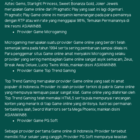
Aztec Gems, Starlight Princess, Sweet Bonanza Gold, Joker Jewels
merupakan Game online dari Pragmatic Play yang saat ini lagi digemari.
Pragmatic Play Game online ini menjamin kemenangan pada para pemainnya
dengan RTP atau win rate yang menggapai 98%, Temukan Permainannya di
link resmi ASIAWIN88.
Provider Game Microgaming
Microgaming merupakan suatu provider Game online yang berdiri telah
semenjak lama pada tahun 1994 serta sering pembaruan sampai dikala ini.
Para penggemar situs Game online amat menyakini Microgaming selaku
provider yang sering membagikan Game online sangat asyik semacam, Zeus,
Break Away Deluxe, Lucky Twins Wilds, mainkan disini ASIANWIN88.
Provider Game Top Trend Gaming
Top Trend Gaming merupakan provider Game online yang saat ini amat
populer di Indonesia. Provider ini ialah provider terkini di pabrik Game online
yang mempunyai kemajuan pasar sangat kilat. Game online yang dilahirkan oleh
Top Trend Gaming telah memakai HTML5 serta pula mempunyai rancangan
konten yang menarik di tiap Game online yang dirilisnya. Ilustrasi permainan
terbaiknya ialah, Sword Warriors serta Mega Phoenix, mainkan disini
ASIANWIN88.
Provider Game PG Soft
Sebagai provider pertama Game online di Indonesia. Provider tersebut
memiliki fitur seluler yang canggih, Provider PG Soft mempunyai keaslian