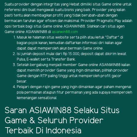
Suatu provider dengan integritas yang Hebat dimiliki situs Game online untuk
referensi dini buat mengawali suatu bisnis yang baik. Provider yang kalian
pasti tentu akan membagikan profit yang tidak berubah-ubah dengan
bermacam taruhan agar efisien dan maksimal. Provider Pragmatic Play adalah
opsi terbaik bagi situs Game online ASIANWIN88. Silahkan cari situs agen
Game online ASIANWIN88 di
asianwin88.com
Masuk ke halaman situs website serta pilih atau ketuk "Daftar" di
bagian pojok kanan, kemudian daftarkan informasi diri kalian agar
dapat dapat memperoleh akun bermain Game online.
Isi jumlah deposit mulai dari Rp 15.000, deposit dapat dikirim lewat
Pulsa, E-wallet serta Transfer Bank.
Setelah bergabung menjadi member Game online ASIANWIN88 kalian
dapat memilih provider Game yang ingin dimainkan, pilihlah provider
Game dengan RTP paling tinggi untuk memperoleh profit gacor
besar.
Pelajari dengan rajin game yang ingin dimainkan agar paham mengenai
pola permainan ataupun fitur permainan yang ada supaya memperoleh
kemenangan sensational.
Saran ASIAWIN88 Selaku Situs
Game & Seluruh Provider
Terbaik Di Indonesia