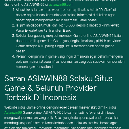
Game online ASIANWIN88 di
asianwin88.com
Masuk ke halaman situs website serta pilih atau ketuk "Daftar" di
bagian pojok kanan, kemudian daftarkan informasi diri kalian agar
dapat dapat memperoleh akun bermain Game online.
Isi jumlah deposit mulai dari Rp 15.000, deposit dapat dikirim lewat
Pulsa, E-wallet serta Transfer Bank.
Setelah bergabung menjadi member Game online ASIANWIN88 kalian
dapat memilih provider Game yang ingin dimainkan, pilihlah provider
Game dengan RTP paling tinggi untuk memperoleh profit gacor
besar.
Pelajari dengan rajin game yang ingin dimainkan agar paham mengenai
pola permainan ataupun fitur permainan yang ada supaya memperoleh
kemenangan sensational.
Saran ASIAWIN88 Selaku Situs
Game & Seluruh Provider
Terbaik Di Indonesia
Website situs Game online dengan kepercayaan masyarakat dimiliki situs
Asianwin88
Game online. ASIANWIN88 bisa menjadi referensi dini buat
mengawali permainan yang baik. Situs yang kalian percayai pasti tentu akan
membagikan profit besar tanpa kebohongan. Lakukan taruhan besar agar
efisien dan maksimal. Provider Pragmatic Play adalah opsi provider terbaik