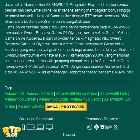
dalam situs Game online ASIANWIN88. Pragmatic Play sudah diakui semua
pemain dan penGame online kalian karena sering membagikan bonus hingga
promosi menarik. Jackpot Game online dengan RTP besar mencapai 98%
alhasil para bettors penGame online sangatlah puas.
Game online terbaik pada situs Game online terpercaya bagi ASIANWIN88
merupakan Sweet Bonanza, Gates Of Olympus, serta Aztec Gems. Ketiga
Game online itu berawal dari provider terbaik Pragmatic Play. Sweet
Bonanza, Gates of Olympus, serta Aztec Gems merupakan Game online
kesukaan yang mempunyai grafik menarik juga promo besar lainnya. Gates of
Olympus mempunyai win rate atau RTP kemenangan 98.8% yang membuat
kemenangan terus menuntuk gampang dicapai. Ada pula Game Aztec Gems
mempunyai RTP Default sebesar 97%. Jangan lupa mainkan Game online di
situs ASIANWIN88. Miliki kemenangan jackpot terbesar bersama ASIAWIN88!
Tags:
Asianwin88
|
Asianwin88 Slot
|
Asianwin88 Game Online
|
Asianwin88 Link
|
Asianwin88 Daftar
|
Asianwin88 Login
|
Asianwin88 Gacor
|
Asianwin88 Judi
Online
|
Asianwin88 Rtp
Dukungan Perangkat :
Keamanan Terjamin :
Lisensi :